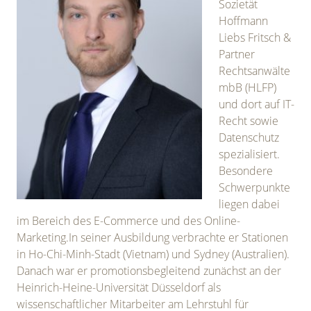
Sozietät
Hoffmann
Liebs Fritsch &
Partner
Rechtsanwälte
mbB (HLFP)
und dort auf IT-
Recht sowie
Datenschutz
spezialisiert.
Besondere
Schwerpunkte
liegen dabei
im Bereich des E-Commerce und des Online-
Marketing.In seiner Ausbildung verbrachte er Stationen
in Ho-Chi-Minh-Stadt (Vietnam) und Sydney (Australien).
Danach war er promotionsbegleitend zunächst an der
Heinrich-Heine-Universität Düsseldorf als
wissenschaftlicher Mitarbeiter am Lehrstuhl für