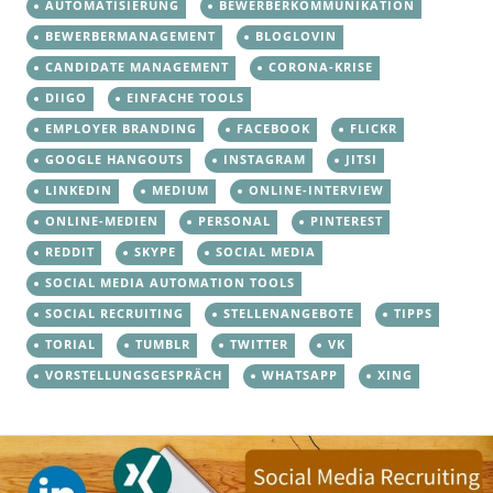
AUTOMATISIERUNG
BEWERBERKOMMUNIKATION
BEWERBERMANAGEMENT
BLOGLOVIN
CANDIDATE MANAGEMENT
CORONA-KRISE
DIIGO
EINFACHE TOOLS
EMPLOYER BRANDING
FACEBOOK
FLICKR
GOOGLE HANGOUTS
INSTAGRAM
JITSI
LINKEDIN
MEDIUM
ONLINE-INTERVIEW
ONLINE-MEDIEN
PERSONAL
PINTEREST
REDDIT
SKYPE
SOCIAL MEDIA
SOCIAL MEDIA AUTOMATION TOOLS
SOCIAL RECRUITING
STELLENANGEBOTE
TIPPS
TORIAL
TUMBLR
TWITTER
VK
VORSTELLUNGSGESPRÄCH
WHATSAPP
XING