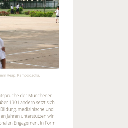
r-Siem Reap, Kambodscha.
 Leitsprüche der Münchener
 über 130 Ländern setzt sich
r Bildung, medizinische und
elen Jahren unterstützen wir
tionalen Engagement in Form