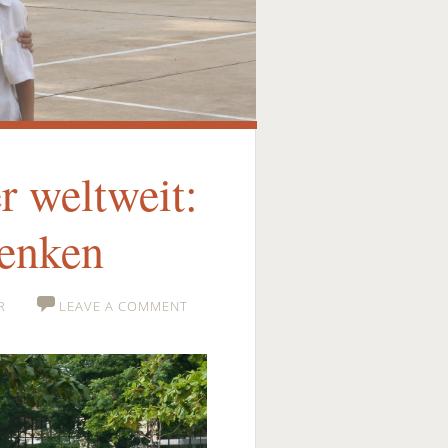
 weltweit:
henken
R
LEAVE A COMMENT