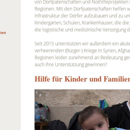
von Dorfpatenschaften und Nothilfeprojekten 
Regionen. Mit den Dorfpatenschaften helfen wi
Infrastruktur der Dörfer aufzubauen und zu un
Kindergärten, Schulen, Krankenhäuser, die die
die logistische und medizinische Versorgung d
hten
Seit 2015 unterstützen wir außerdem ein akute
verheerenden (Bürger-) Kriege in Syrien, Afgh
Regionen leider zunehmend an Bedeutung gewi
auch Ihre Unterstützung gewinnen?
Hilfe für Kinder und Familie