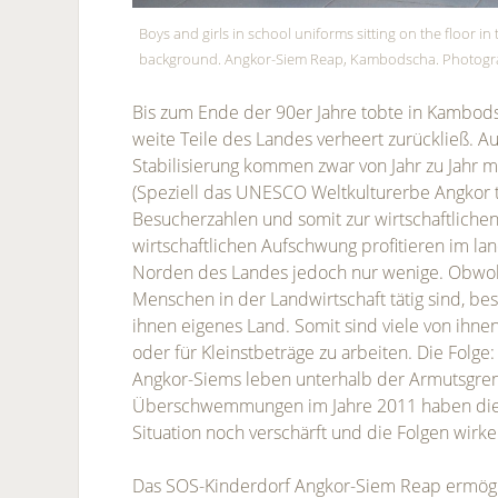
Boys and girls in school uniforms sitting on the floor in
background. Angkor-Siem Reap, Kambodscha. Photogra
Bis zum Ende der 90er Jahre tobte in Kambods
weite Teile des Landes verheert zurückließ. A
Stabilisierung kommen zwar von Jahr zu Jahr m
(Speziell das UNESCO Weltkulturerbe Angkor 
Besucherzahlen und somit zur wirtschaftliche
wirtschaftlichen Aufschwung profitieren im la
Norden des Landes jedoch nur wenige. Obwoh
Menschen in der Landwirtschaft tätig sind, besi
ihnen eigenes Land. Somit sind viele von ihne
oder für Kleinstbeträge zu arbeiten. Die Folg
Angkor-Siems leben unterhalb der Armutsgre
Überschwemmungen im Jahre 2011 haben die
Situation noch verschärft und die Folgen wirke
Das SOS-Kinderdorf Angkor-Siem Reap ermögl