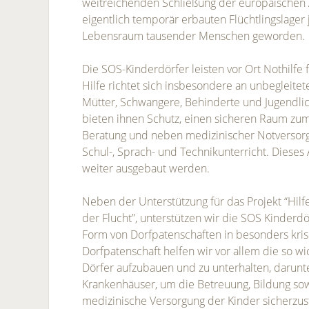
weitreichenden Schließung der europäischen
eigentlich temporär erbauten Flüchtlingslager 
Lebensraum tausender Menschen geworden.
Die SOS-Kinderdörfer leisten vor Ort Nothilfe 
Hilfe richtet sich insbesondere an unbegleitete
Mütter, Schwangere, Behinderte und Jugendli
bieten ihnen Schutz, einen sicheren Raum zum
Beratung und neben medizinischer Notversorg
Schul-, Sprach- und Technikunterricht. Dieses
weiter ausgebaut werden.
Neben der Unterstützung für das Projekt “Hilf
der Flucht”, unterstützen wir die SOS Kinderdör
Form von Dorfpatenschaften in besonders kri
Dorfpatenschaft helfen wir vor allem die so wic
Dörfer aufzubauen und zu unterhalten, darunte
Krankenhäuser, um die Betreuung, Bildung sow
medizinische Versorgung der Kinder sicherzust