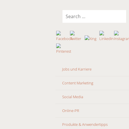
SKIP
Search
TO
for:
CONTENT
Jobs und Karriere
Content Marketing
Social Media
Online-PR
Produkte & Anwendertipps