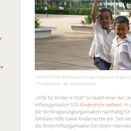
r
te
Portrait of two little boys at the sports ground, Angko
Photographer : Mr. Axel Halbhuber
„Hilfe für Kinder in Not!“ So lautet einer der
Hilfsorganisation
SOS-Kinderdörfer weltweit
. In
die Nichtregierungsorganisation nachhaltig fü
familiäre Hilfe sowie Kinderrechte ein. Seit vi
die Kinderhilfsorganisation bei ihrem interna