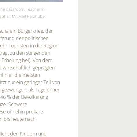
 the classroom. Teacher in
pher: Mr. Axel Halbhuber
cha ein Bürgerkrieg, der
ufgrund der politischen
ehr Touristen in die Region
trägt zu den steigenden
n Erholung bei). Von dem
ndwirtschaftlich geprägten
l hier die meisten
tzt nur ein geringer Teil von
n gezwungen, als Tagelöhner
e: 46 % der Bevölkerung
nze. Schwere
se ohnehin prekäre
n bis heute nach.
icht den Kindern und