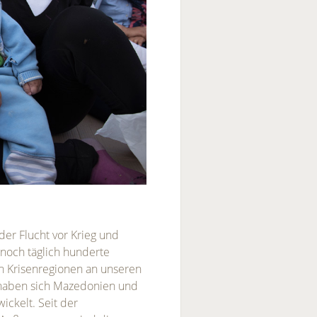
er Flucht vor Krieg und
noch täglich hunderte
n Krisenregionen an unseren
 haben sich Mazedonien und
ickelt. Seit der