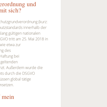
verordnung und
mit sich?
chutzgrundverordnung (kurz:
hutzstandards innerhalb der
lang gültigen nationalen
GVO tritt am 25. Mai 2018 in
wie etwa zur
ung des
Haftung bei
 geltenden
änzt. Außerdem wurde die
hts durch die DSGVO
ssen global tätige
msetzen.
f mein