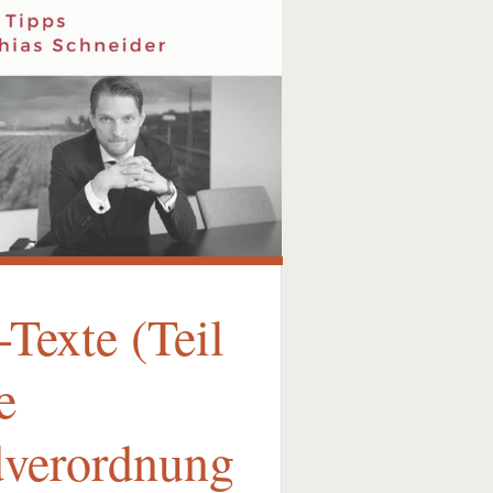
Texte (Teil
e
dverordnung