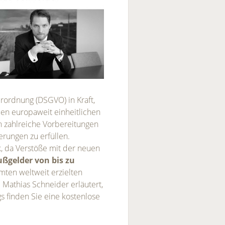
erordnung (DSGVO) in Kraft,
en europaweit einheitlichen
n zahlreiche Vorbereitungen
erungen zu erfüllen.
, da Verstöße mit der neuen
ußgelder von bis zu
mten weltweit erzielten
 Mathias Schneider erläutert,
s finden Sie eine kostenlose