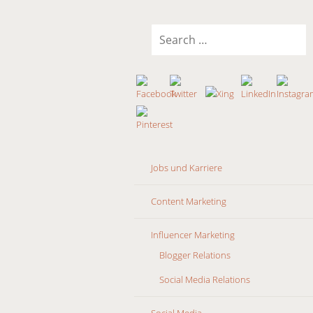
SKIP
Search
TO
for:
CONTENT
Jobs und Karriere
Content Marketing
Influencer Marketing
Blogger Relations
Social Media Relations
Social Media