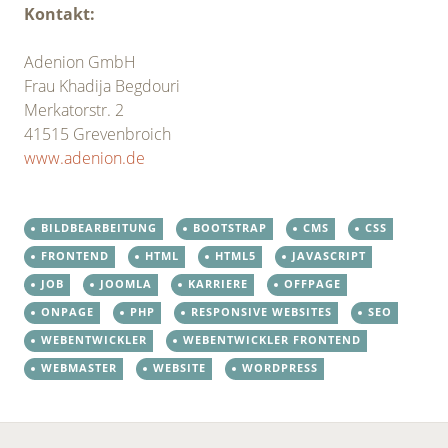
Kontakt:
Adenion GmbH
Frau Khadija Begdouri
Merkatorstr. 2
41515 Grevenbroich
www.adenion.de
BILDBEARBEITUNG
BOOTSTRAP
CMS
CSS
FRONTEND
HTML
HTML5
JAVASCRIPT
JOB
JOOMLA
KARRIERE
OFFPAGE
ONPAGE
PHP
RESPONSIVE WEBSITES
SEO
WEBENTWICKLER
WEBENTWICKLER FRONTEND
WEBMASTER
WEBSITE
WORDPRESS