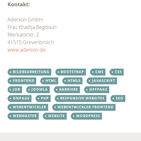
Kontakt:
Adenion GmbH
Frau Khadija Begdouri
Merkatorstr. 2
41515 Grevenbroich
www.adenion.de
BILDBEARBEITUNG
BOOTSTRAP
CMS
CSS
FRONTEND
HTML
HTML5
JAVASCRIPT
JOB
JOOMLA
KARRIERE
OFFPAGE
ONPAGE
PHP
RESPONSIVE WEBSITES
SEO
WEBENTWICKLER
WEBENTWICKLER FRONTEND
WEBMASTER
WEBSITE
WORDPRESS