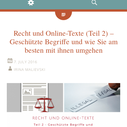
WIDGETS
SEARCH
Recht und Online-Texte (Teil 2) –
Geschützte Begriffe und wie Sie am
besten mit ihnen umgehen
7. JULY 2016
IRINA MALIEVSKI