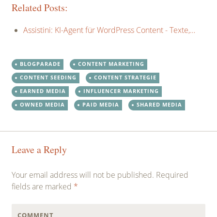
Related Posts:
Assistini: KI-Agent für WordPress Content - Texte,…
BLOGPARADE
CONTENT MARKETING
CONTENT SEEDING
CONTENT STRATEGIE
EARNED MEDIA
INFLUENCER MARKETING
OWNED MEDIA
PAID MEDIA
SHARED MEDIA
Post
←
→
Leave a Reply
navigation
Your email address will not be published.
Required
fields are marked
*
COMMENT