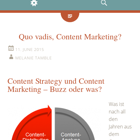
WIDGETS
SEARCH
Quo vadis, Content Marketing?
11. JUNE 2015
MELANIE TAMBLE
Content Strategy und Content
Marketing – Buzz oder was?
Was ist
nach all
den
Jahren aus
dem