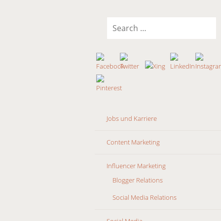
SKIP
Search
TO
for:
CONTENT
Jobs und Karriere
Content Marketing
Influencer Marketing
Blogger Relations
Social Media Relations
Social Media