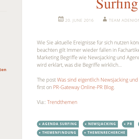
Surfing
20. JUNE 2016
TEAM ADENIO
Wie Sie aktuelle Ereignisse für sich nutzen k
beachten gilt Immer wieder fallen in Facharti
Marketing Begriffe wie Newsjacking und Agenda
wird erklärt, was die Begriffe wirklich…
hten
The post
Was sind eigentlich Newsjacking und
first on
PR-Gateway Online-PR Blog
.
Via::
Trendthemen
AGENDA SURFING
NEWSJACKING
PR
THEMENFINDUNG
THEMENRECHERCHE