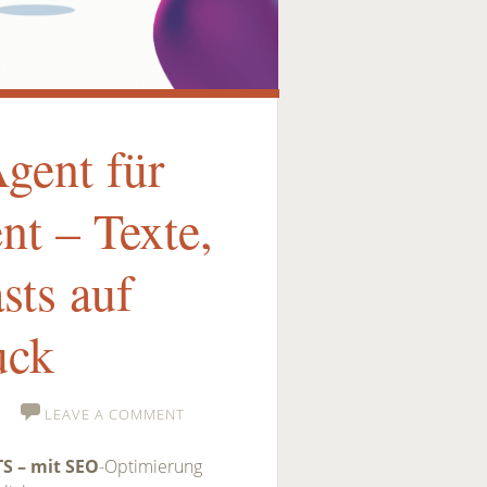
Agent für
t – Texte,
sts auf
uck
LEAVE A COMMENT
S – mit SEO
-Optimierung